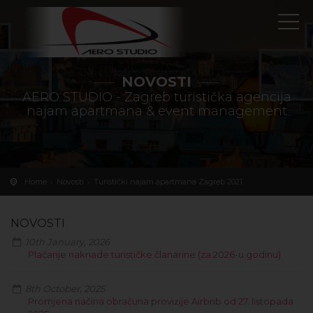
NOVOSTI
AERO STUDIO - Zagreb turistička agencija
najam apartmana & event management
Home
Novosti
Turistički najam apartmana Zagreb 2021
NOVOSTI
10th January, 2026
Plaćanje naknade turističke članarine (za 2026-u godinu)
8th October, 2025
Promjena načina obračuna provizije Airbnb od 27. listopada