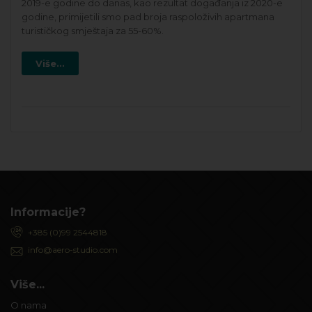
2019-e godine do danas, kao rezultat događanja iz 2020-e
godine, primijetili smo pad broja raspoloživih apartmana
turističkog smještaja za 55-60%.
Više...
Informacije?
+385 (0)99 2544818
info@aero-studio.com
Više...
O nama