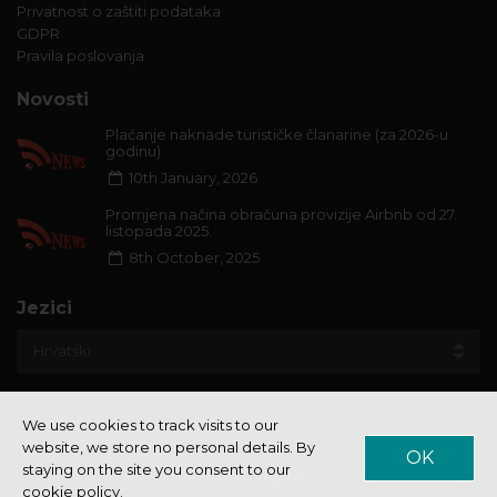
Privatnost o zaštiti podataka
GDPR
Pravila poslovanja
Novosti
Plaćanje naknade turističke članarine (za 2026-u
godinu)
10th January, 2026
Promjena načina obračuna provizije Airbnb od 27.
listopada 2025.
8th October, 2025
Jezici
We use cookies to track visits to our
website, we store no personal details. By
OK
staying on the site you consent to our
© Aero Studio 2022
cookie policy.