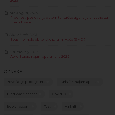
2025.
11th August, 2025
Prednosti poslovanja putem turističke agencije privatne za
iznajmljivače
25th March, 2025
Spasimo male obiteljske iznajmljivače (SMOi)
31st January, 2025
Aero Studio najam apartmana 2025
OZNAKE
Povećanje prodaje int...
Turistički najam apar...
Turistička članarina
Covid-19
Booking.com
Test
AirBnB