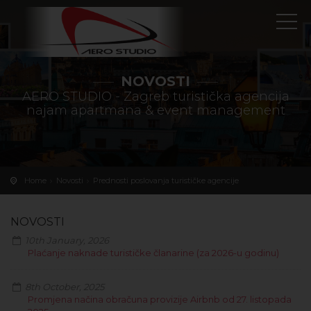
NOVOSTI
AERO STUDIO - Zagreb turistička agencija
najam apartmana & event management
Home
Novosti
Prednosti poslovanja turističke agencije
NOVOSTI
10th January, 2026
Plaćanje naknade turističke članarine (za 2026-u godinu)
8th October, 2025
Promjena načina obračuna provizije Airbnb od 27. listopada