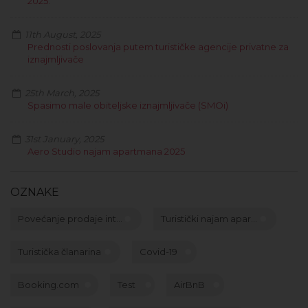
2025.
11th August, 2025
Prednosti poslovanja putem turističke agencije privatne za
iznajmljivače
25th March, 2025
Spasimo male obiteljske iznajmljivače (SMOi)
31st January, 2025
Aero Studio najam apartmana 2025
OZNAKE
Povećanje prodaje int...
Turistički najam apar...
Turistička članarina
Covid-19
Booking.com
Test
AirBnB