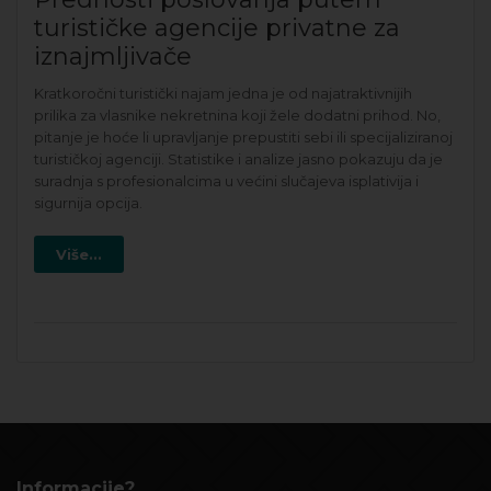
turističke agencije privatne za
iznajmljivače
Kratkoročni turistički najam jedna je od najatraktivnijih
prilika za vlasnike nekretnina koji žele dodatni prihod. No,
pitanje je hoće li upravljanje prepustiti sebi ili specijaliziranoj
turističkoj agenciji. Statistike i analize jasno pokazuju da je
suradnja s profesionalcima u većini slučajeva isplativija i
sigurnija opcija.
Više...
Informacije?