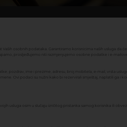
ost Vaših osobnih podataka. Garantiramo korisnicima naših usluga da ć
ustupamo, prosljeđujemo niti razmjenjujemo osobne podatke i e-mailov
e; pozdrav, ime i prezime, adresu, broj mobitela, e-mail, vrsta usluge
e. Ovi podaci su nužni kako bi rezervirali smještaj, naplatili ga i ko
 svojih usluga osim u slučaju izričitog pristanka samog korisnika ili ob