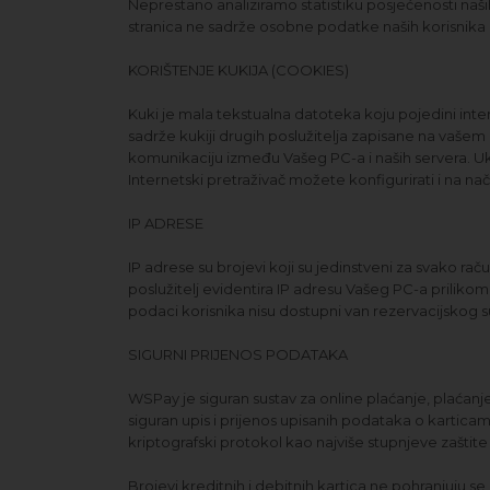
Neprestano analiziramo statistiku posjećenosti naši
stranica ne sadrže osobne podatke naših korisnika n
KORIŠTENJE KUKIJA (COOKIES)
Kuki je mala tekstualna datoteka koju pojedini inter
sadrže kukiji drugih poslužitelja zapisane na vašem 
komunikaciju između Vašeg PC-a i naših servera. Ukol
Internetski pretraživač možete konfigurirati i na na
IP ADRESE
IP adrese su brojevi koji su jedinstveni za svako rač
poslužitelj evidentira IP adresu Vašeg PC-a priliko
podaci korisnika nisu dostupni van rezervacijskog s
SIGURNI PRIJENOS PODATAKA
WSPay je siguran sustav za online plaćanje, plaćan
siguran upis i prijenos upisanih podataka o karticam
kriptografski protokol kao najviše stupnjeve zaštite
Brojevi kreditnih i debitnih kartica ne pohranjuju