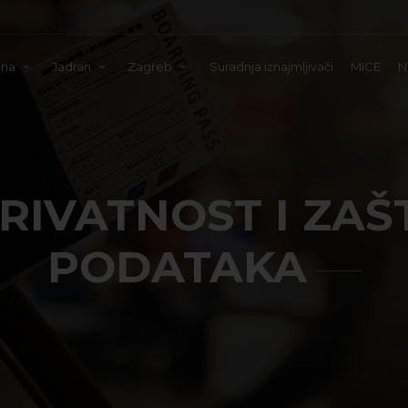
tna
Jadran
Zagreb
Suradnja iznajmljivači
MICE
N
RIVATNOST I ZAŠ
PODATAKA