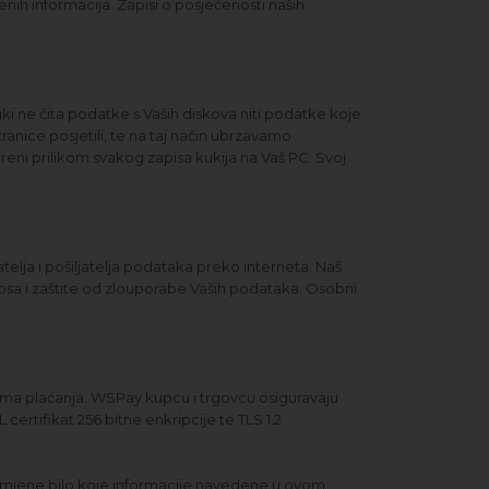
nih informacija. Zapisi o posjećenosti naših
uki ne čita podatke s Vaših diskova niti podatke koje
ranice posjetili, te na taj način ubrzavamo
oreni prilikom svakog zapisa kukija na Vaš PC. Svoj
atelja i pošiljatelja podataka preko interneta. Naš
nosa i zaštite od zlouporabe Vaših podataka. Osobni
ima plaćanja. WSPay kupcu i trgovcu osiguravaju
certifikat 256 bitne enkripcije te TLS 1.2
 izmjene bilo koje informacije navedene u ovom