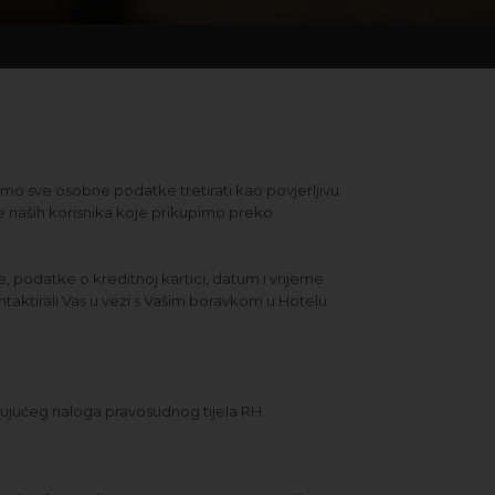
emo sve osobne podatke tretirati kao povjerljivu
e naših korisnika koje prikupimo preko
, podatke o kreditnoj kartici, datum i vrijeme
ntaktirali Vas u vezi s Vašim boravkom u Hotelu
vezujućeg naloga pravosudnog tijela RH.