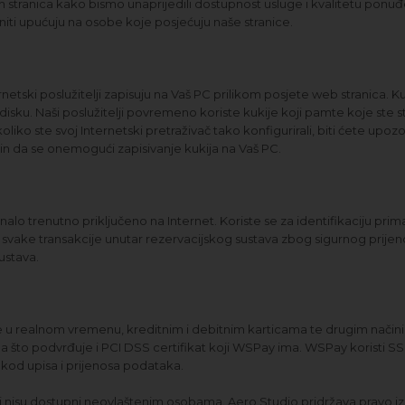
h stranica kako bismo unaprijedili dostupnost usluge i kvalitetu ponuđe
iti upućuju na osobe koje posjećuju naše stranice.
netski poslužitelji zapisuju na Vaš PC prilikom posjete web stranica. K
disku. Naši poslužitelji povremeno koriste kukije koji pamte koje ste st
iko ste svoj Internetski pretraživač tako konfigurirali, biti ćete upoz
čin da se onemogući zapisivanje kukija na Vaš PC.
unalo trenutno priključeno na Internet. Koriste se za identifikaciju prim
m svake transakcije unutar rezervacijskog sustava zbog sigurnog prije
ustava.
je u realnom vremenu, kreditnim i debitnim karticama te drugim način
a što podvrđuje i PCI DSS certifikat koji WSPay ima. WSPay koristi SSL 
 kod upisa i prijenosa podataka.
 se i nisu dostupni neovlaštenim osobama. Aero Studio pridržava pravo