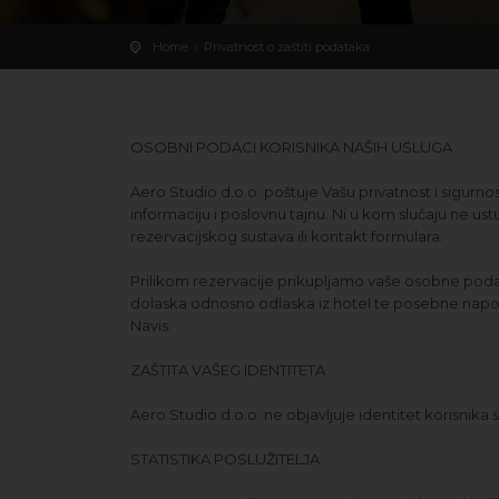
Home
Privatnost o zaštiti podataka
OSOBNI PODACI KORISNIKA NAŠIH USLUGA
Aero Studio d.o.o. poštuje Vašu privatnost i sigurn
informaciju i poslovnu tajnu. Ni u kom slučaju ne 
rezervacijskog sustava ili kontakt formulara.
Prilikom rezervacije prikupljamo vaše osobne podatk
dolaska odnosno odlaska iz hotel te posebne napomen
Navis.
ZAŠTITA VAŠEG IDENTITETA
Aero Studio d.o.o. ne objavljuje identitet korisnika
STATISTIKA POSLUŽITELJA