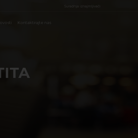
Suradnja iznajmljivači
ovosti
Kontaktirajte nas
TITA