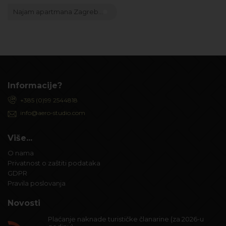
Najam apartmana Zagreb...
Informacije?
+385 (0)99 2544818
info@aero-studio.com
Više...
O nama
Privatnost o zaštiti podataka
GDPR
Pravila poslovanja
Novosti
Plaćanje naknade turističke članarine (za 2026-u