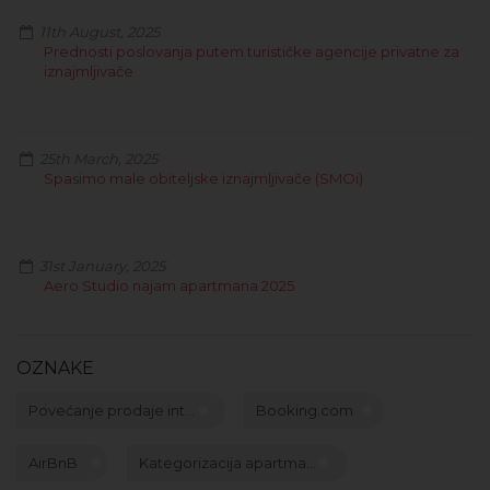
11th August, 2025
Prednosti poslovanja putem turističke agencije privatne za
iznajmljivače
25th March, 2025
Spasimo male obiteljske iznajmljivače (SMOi)
31st January, 2025
Aero Studio najam apartmana 2025
OZNAKE
Povećanje prodaje int...
Booking.com
AirBnB
Kategorizacija apartma...