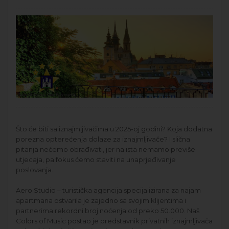
Što će biti sa iznajmljivačima u 2025-oj godini? Koja dodatna
porezna opterećenja dolaze za iznajmljivače? I slična
pitanja nećemo obrađivati, jer na ista nemamo previše
utjecaja, pa fokus ćemo staviti na unaprjeđivanje
poslovanja.
Aero Studio – turistička agencija specijalizirana za najam
apartmana ostvarila je zajedno sa svojim klijentima i
partnerima rekordni broj noćenja od preko 50.000. Naš
Colors of Music postao je predstavnik privatnih iznajmljivača