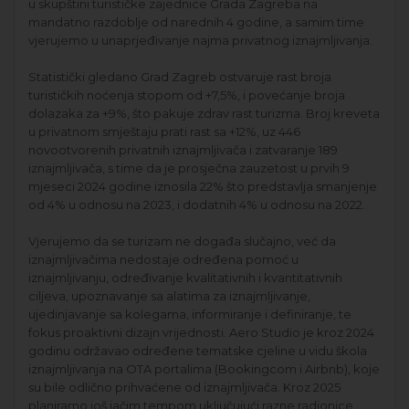
u skupštini turističke zajednice Grada Zagreba na
mandatno razdoblje od narednih 4 godine, a samim time
vjerujemo u unaprjeđivanje najma privatnog iznajmljivanja.
Statistički gledano Grad Zagreb ostvaruje rast broja
turističkih noćenja stopom od +7,5%, i povećanje broja
dolazaka za +9%, što pakuje zdrav rast turizma. Broj kreveta
u privatnom smještaju prati rast sa +12%, uz 446
novootvorenih privatnih iznajmljivača i zatvaranje 189
iznajmljivača, s time da je prosječna zauzetost u prvih 9
mjeseci 2024 godine iznosila 22% što predstavlja smanjenje
od 4% u odnosu na 2023, i dodatnih 4% u odnosu na 2022.
Vjerujemo da se turizam ne događa slučajno, već da
iznajmljivačima nedostaje određena pomoć u
iznajmljivanju, određivanje kvalitativnih i kvantitativnih
ciljeva, upoznavanje sa alatima za iznajmljivanje,
ujedinjavanje sa kolegama, informiranje i definiranje, te
fokus proaktivni dizajn vrijednosti. Aero Studio je kroz 2024
godinu održavao određene tematske cjeline u vidu škola
iznajmljivanja na OTA portalima (Bookingcom i Airbnb), koje
su bile odlično prihvaćene od iznajmljivača. Kroz 2025
planiramo još jačim tempom uključujući razne radionice