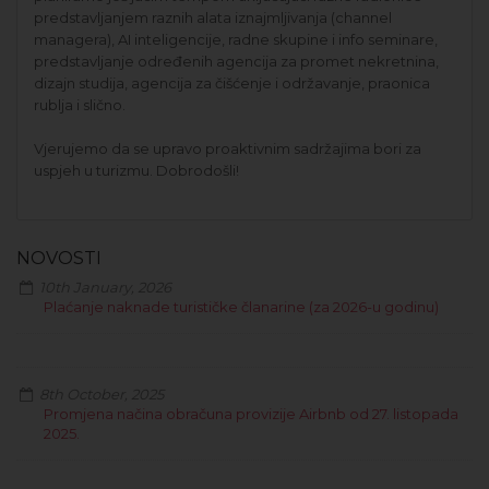
predstavljanjem raznih alata iznajmljivanja (channel
managera), AI inteligencije, radne skupine i info seminare,
predstavljanje određenih agencija za promet nekretnina,
dizajn studija, agencija za čišćenje i održavanje, praonica
rublja i slično.
Vjerujemo da se upravo proaktivnim sadržajima bori za
uspjeh u turizmu. Dobrodošli!
NOVOSTI
10th January, 2026
Plaćanje naknade turističke članarine (za 2026-u godinu)
8th October, 2025
Promjena načina obračuna provizije Airbnb od 27. listopada
2025.