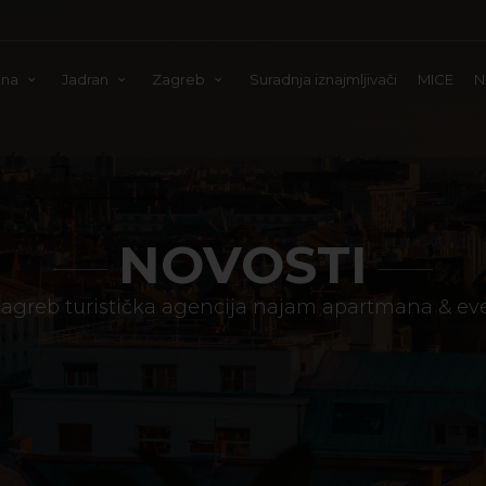
tna
Jadran
Zagreb
Suradnja iznajmljivači
MICE
N
NOVOSTI
agreb turistička agencija najam apartmana & 