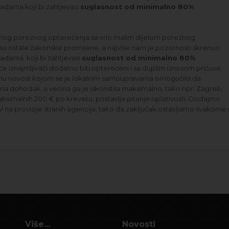
gradama koji bi zahtjevao
suglasnost od minimalno 80%
atnog poreznog opterećenja sa vrlo malim dijelom poreznog
su ostale zakonske promijene, a najviše nam je pozornosti skrenuo
gradama koji bi zahtjevao
suglasnost od minimalno 80%
će iznajmljivači dodatno biti opterećeni i sa duplim iznosom pričuve.
nu novost kojom se je lokalnim samoupravama omogućilo da
a dohodak, a većina ga je iskoristila maksimalno, tako npr. Zagreb,
aksimalnih 200 € po krevetu, postavlja pitanje isplativosti. Dodajmo
 na provizije stranih agencija, tako da zaključak ostavljamo svakome
Više...
Novosti