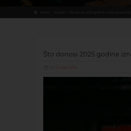
Home
Novosti
Što donosi 2025 godina iznajmljivačima 
Što donosi 2025 godina izn
On
13 Sep 2024