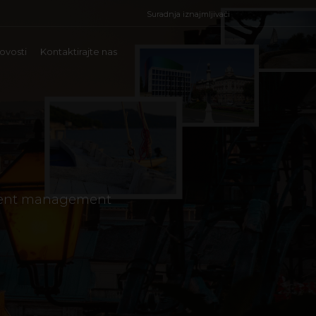
Suradnja iznajmljivači
ovosti
Kontaktirajte nas
event management