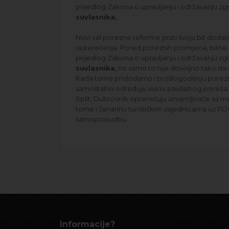
prijedlog Zakona o upravljanju i održavanju z
suvlasnika,
Novi val porezne reforme prati svoju bit dod
rasterećenja. Pored poreznih promjena, bitne 
prijedlog Zakona o upravljanju i održavanju z
suvlasnika
, no samo to nije dovoljno tako da 
Kada tome pridodamo i prošlogodišnju porez
samostalno određuju visinu paušalnog poreza n
Split, Dubrovnik opterećuju iznajmljivače sa m
tome i čanarinu turističkim zajednicama uz PDV
samoprosudbu.
Informacije?