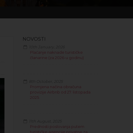
NOVOSTI
10th January, 2026
Plaćanje naknade turističke
članarine (za 2026-u godinu)
8th October, 2025
Promjena načina obračuna
provizije Airbnb od 27. listopada
2025.
11th August, 2025
Prednosti poslovanja putem
turističke agencije privatne za