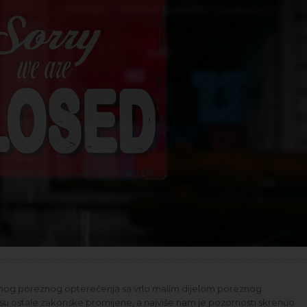
atnog poreznog opterećenja sa vrlo malim dijelom poreznog
su ostale zakonske promijene, a najviše nam je pozornosti skrenuo