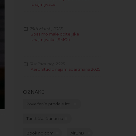
iznajmljivače
25th March, 2025
Spasimo male obiteljske
iznajmljivače (SMOi)
31st January, 2025
Aero Studio najam apartmana 2025
OZNAKE
Povećanje prodaje int...
Turistička članarina
Booking.com
AirBnB